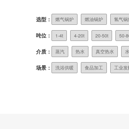
选型：
燃气锅炉
燃油锅炉
氢气锅
吨位：
1-4t
4-20t
20-50t
50-8
介质：
蒸汽
热水
真空热水
场景：
洗浴供暖
食品加工
工业发