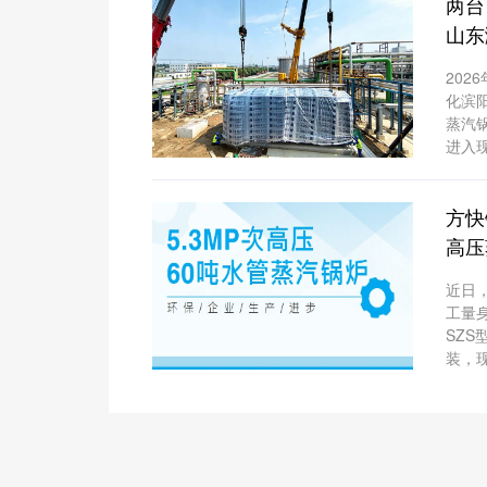
两台
山东
燃化
202
化滨阳
蒸汽
进入
将为
料等
方快锅
汽，
生产
高压
碳提
近日
工量身
SZ
装，
运后
产线