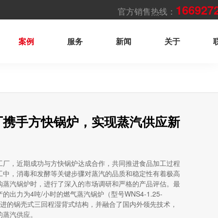
166927
官方销售热线：
案例
服务
新闻
关于
厂携手方快锅炉，实现蒸汽供应新
工厂，近期成功与方快锅炉达成合作，共同推进食品加工过程
工中，消毒和发酵等关键步骤对蒸汽的品质和稳定性有着极高
购蒸汽锅炉时，进行了深入的市场调研和严格的产品评估。最
出力为4吨/小时的燃气蒸汽锅炉（型号WNS4-1.25-
先进的锅壳式三回程湿背式结构，并融合了国内外领先技术，
的蒸汽供应。