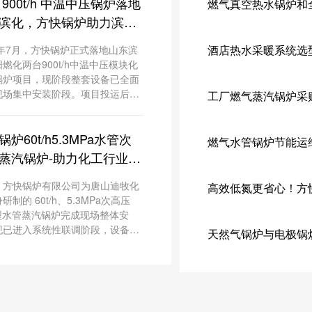
 900t/h 中温中压锅炉落地
燃气真空热水锅炉和
滨化，方快锅炉助力滨阳
产能升级
- 方快锅炉
酒店热水采暖系统选
6年7月，方快锅炉正式落地山东滨
燃化两台900t/h中温中压模块化
锅炉项目，现阶段整套设备已全面
现场集中安装阶段。项目投运后，
工厂燃气蒸汽锅炉采
企业高硫重油深加工、新能源新材
连续化化工生产线提供稳定工艺蒸
炉60t/h5.3MPa水管次
从热源端支撑企业产能扩容与绿色
燃气水管锅炉节能运
升级。
蒸汽锅炉-助力化工行业低
质增效
，方快锅炉有限公司为唐山迪牧化
高效低氮更省心！方
研制的 60t/h、5.3MPa次高压
S型水管蒸汽锅炉完成现场整体安
现已进入系统性联调阶段，设备投
天然气锅炉与电极锅
将为企业粗苯加氢、歧化深加工生
提供连续稳定的工艺蒸汽热源。