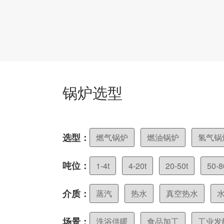
锅炉选型
选型：
燃气锅炉
燃油锅炉
氢气锅
吨位：
1-4t
4-20t
20-50t
50-8
介质：
蒸汽
热水
真空热水
场景：
洗浴供暖
食品加工
工业发